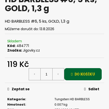
je
a
GOLD, 1,3 g
0,0
z
j
5
í
hvězdiček.
HD BARBLESS #6, 5 ks, GOLD, 1,3 g
t
Můžeme doručit do:
13.8.2026
?
Skladem
Kód:
484771
Značka:
Jigovky.cz
HLEDAT
119 Kč
Měrná
DO KOŠÍKU
cena:
D
o
p
Zeptat se
Sdílet
o
r
Kategorie
:
Tungsten HD BARBLESS
u
Hmotnost
:
0.007 kg