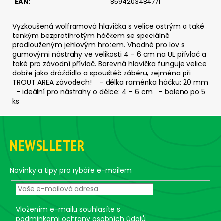
č
EAN
:
8594203484771
u
j
Vyzkoušená wolframová hlavička s velice ostrým a také
e
tenkým bezprotihrotým háčkem se speciálně
m
prodlouženým jehlovým hrotem. Vhodné pro lov s
e
gumovými nástrahy ve velikosti 4 - 6 cm na UL přívlač a
také pro závodní přívlač. Barevná hlavička funguje velice
dobře jako dráždidlo a spouštěč záběru, zejména při
TROUT AREA závodech! - délka raménka háčku: 20 mm
JIG
- ideální pro nástrahy o délce: 4 - 6 cm - baleno po 5
-
JIGEXTRA
ks
STANDUP
DRÁTEK
Z
#4/0
á
-
NEWSLLETER
5
p
KS,
a
15
G
t
Novinky a tipy pro rybáře e-mailem
135
í
Kč
Vložením e-mailu souhlasíte s
podmínkami ochrany osobních údajů