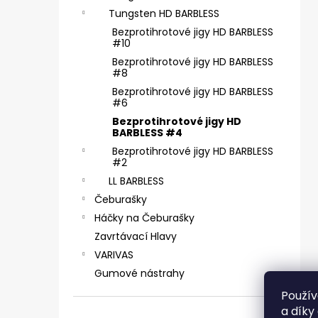
ČIHÁTKO POD PRUT - 30 MM
e
Tungsten HD BARBLESS
31 Kč
l
Bezprotihrotové jigy HD BARBLESS
#10
Bezprotihrotové jigy HD BARBLESS
#8
Bezprotihrotové jigy HD BARBLESS
#6
Bezprotihrotové jigy HD
BARBLESS #4
Bezprotihrotové jigy HD BARBLESS
#2
LL BARBLESS
Čeburašky
Háčky na Čeburašky
Zavrtávací Hlavy
VARIVAS
Gumové nástrahy
Použív
a díky