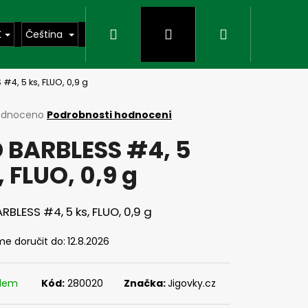
Hledat
Přihlášení
Nákupní
K
Čeština
#4, 5 ks, FLUO, 0,9 g
košík
rné
odnoceno
Podrobnosti hodnocení
cení
 BARBLESS #4, 5
ktu
, FLUO, 0,9 g
ček.
RBLESS #4, 5 ks, FLUO, 0,9 g
e doručit do:
12.8.2026
Následující
adem
Kód:
280020
Značka:
Jigovky.cz