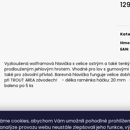
ČIHÁTKO POD PRUT - 20 MM
ČIHÁTKO PŘED Š
12
27 Kč
31 Kč
Měr
cena
Kate
Hmo
EAN
:
Vyzkoušená wolframová hlavička s velice ostrým a také ten
prodlouženým jehlovým hrotem. Vhodné pro lov s gumovými nás
také pro závodní přívlač. Barevná hlavička funguje velice dob
při TROUT AREA závodech! - délka raménka háčku: 20 mm - i
baleno po 5 ks
áme cookies, abychom Vám umožnili pohodlné prohlíže
 analýze provozu webu neustále zlepšovali jeho funkce, v