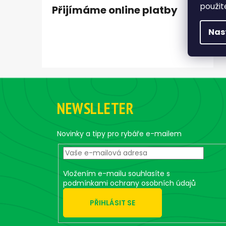
použit
Přijímáme online platby
Nas
Z
á
NEWSLLETER
p
a
t
Novinky a tipy pro rybáře e-mailem
í
Vložením e-mailu souhlasíte s
podmínkami ochrany osobních údajů
PŘIHLÁSIT SE