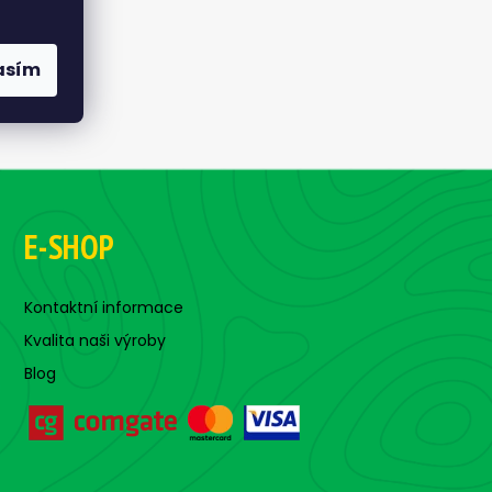
asím
E-SHOP
Kontaktní informace
Kvalita naši výroby
Blog