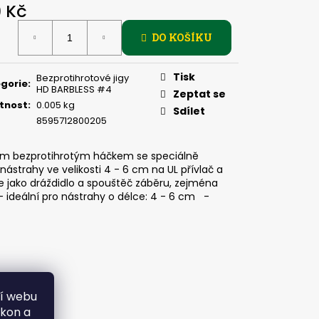
PIČKU - KULIČKA 30 MM
9 Kč
ná
DO KOŠÍKU
:
Tisk
Bezprotihrotové jigy
gorie
:
HD BARBLESS #4
Zeptat se
tnost
:
0.005 kg
Sdílet
8595712800205
kým bezprotihrotým háčkem se speciálně
trahy ve velikosti 4 - 6 cm na UL přívlač a
ře jako dráždidlo a spouštěč záběru, zejména
deální pro nástrahy o délce: 4 - 6 cm -
ní webu
ýkon a