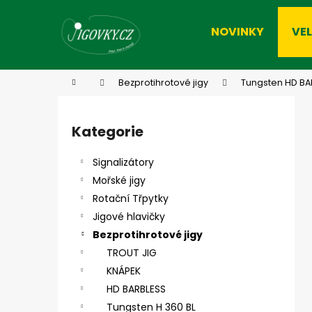
K
Přejít
na
o
NOVINKY
VE
obsah
Zpět
Zpět
š
do
do
í
k
obchodu
obchodu
Domů
Bezprotihrotové jigy
Tungsten HD BA
P
o
Kategorie
Přeskočit
s
kategorie
t
Signalizátory
r
Mořské jigy
a
Rotační Třpytky
n
Jigové hlavičky
n
Bezprotihrotové jigy
í
TROUT JIG
p
KNÁPEK
a
HD BARBLESS
n
Tungsten H 360 BL