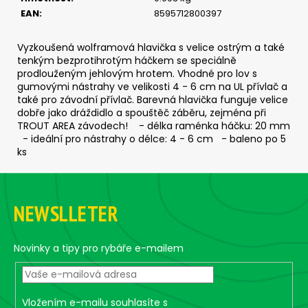
č
EAN
:
8595712800397
u
j
e
Vyzkoušená wolframová hlavička s velice ostrým a také
m
tenkým bezprotihrotým háčkem se speciálně
prodlouženým jehlovým hrotem. Vhodné pro lov s
e
gumovými nástrahy ve velikosti 4 - 6 cm na UL přívlač a
také pro závodní přívlač. Barevná hlavička funguje velice
dobře jako dráždidlo a spouštěč záběru, zejména při
SICKLE
TROUT AREA závodech! - délka raménka háčku: 20 mm
#5/0
- ideální pro nástrahy o délce: 4 - 6 cm - baleno po 5
-
ks
5
KS,
5
Z
G
á
79
NEWSLLETER
p
Kč
a
t
Novinky a tipy pro rybáře e-mailem
í
Vložením e-mailu souhlasíte s