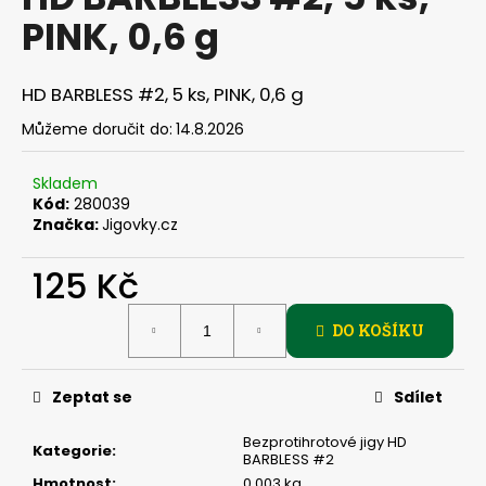
je
a
PINK, 0,6 g
0,0
z
j
5
í
hvězdiček.
HD BARBLESS #2, 5 ks, PINK, 0,6 g
t
Můžeme doručit do:
14.8.2026
?
Skladem
Kód:
280039
Značka:
Jigovky.cz
HLEDAT
125 Kč
Měrná
DO KOŠÍKU
cena:
D
o
p
Zeptat se
Sdílet
o
r
Bezprotihrotové jigy HD
Kategorie
:
BARBLESS #2
u
Hmotnost
:
0.003 kg