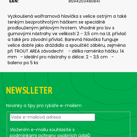
č
EAN
:
8594203480841
u
j
Vyzkoušená wolframová hlavička s velice ostrým a také
e
tenkým bezprotihrotým háčkem se speciálně
m
prodlouženým jehlovým hrotem. Vhodné pro lov s
e
gumovými nástrahy ve velikosti 2 - 3,5 cm na UL přívlač
a také pro závodní přívlač. Barevná hlavička funguje
velice dobře jako dráždidlo a spouštěč záběru, zejména
při TROUT AREA závodech! - délka raménka háčku: 14
SICKLE
mm - ideální pro nástrahy o délce: 2 - 3,5 cm -
#6
-
baleno po 5 ks
5
KS,
Z
3
á
G
NEWSLLETER
p
69
Kč
a
t
Novinky a tipy pro rybáře e-mailem
í
Vložením e-mailu souhlasíte s
podmínkami ochrany osobních údajů