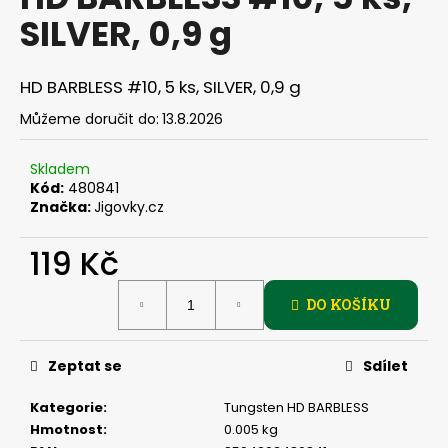
je
a
SILVER, 0,9 g
0,0
z
j
5
í
hvězdiček.
HD BARBLESS #10, 5 ks, SILVER, 0,9 g
t
Můžeme doručit do:
13.8.2026
?
Skladem
Kód:
480841
Značka:
Jigovky.cz
HLEDAT
119 Kč
Měrná
DO KOŠÍKU
cena:
D
o
p
Zeptat se
Sdílet
o
r
Kategorie
:
Tungsten HD BARBLESS
u
Hmotnost
:
0.005 kg