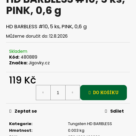
je
a
PINK, 0,6 g
0,0
z
j
5
í
hvězdiček.
HD BARBLESS #10, 5 ks, PINK, 0,6 g
t
Můžeme doručit do:
12.8.2026
?
Skladem
Kód:
480889
Značka:
Jigovky.cz
HLEDAT
119 Kč
Měrná
DO KOŠÍKU
cena:
D
o
p
Zeptat se
Sdílet
o
r
Kategorie
:
Tungsten HD BARBLESS
u
Hmotnost
:
0.003 kg