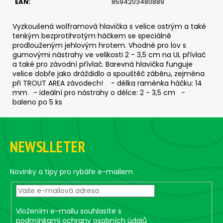
č
EAN
:
8594203480889
u
j
Vyzkoušená wolframová hlavička s velice ostrým a také
e
tenkým bezprotihrotým háčkem se speciálně
m
prodlouženým jehlovým hrotem. Vhodné pro lov s
e
gumovými nástrahy ve velikosti 2 - 3,5 cm na UL přívlač
a také pro závodní přívlač. Barevná hlavička funguje
velice dobře jako dráždidlo a spouštěč záběru, zejména
při TROUT AREA závodech! - délka raménka háčku: 14
SICKLE
mm - ideální pro nástrahy o délce: 2 - 3,5 cm -
DRÁTEK
#4/0
baleno po 5 ks
-
5
Z
KS,
á
10
NEWSLLETER
G
p
95
a
Kč
t
Novinky a tipy pro rybáře e-mailem
í
Vložením e-mailu souhlasíte s
podmínkami ochrany osobních údajů