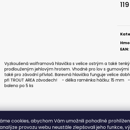
ČIHÁTKO POD PRUT - 20 MM
ČIHÁTKO PŘED Š
119
27 Kč
31 Kč
Měr
cena
Kate
Hmo
EAN
:
Vyzkoušená wolframová hlavička s velice ostrým a také ten
prodlouženým jehlovým hrotem. Vhodné pro lov s gumovými nás
také pro závodní přívlač. Barevná hlavička funguje velice dob
při TROUT AREA závodech! - délka raménka háčku: 15 mm - id
baleno po 5 ks
áme cookies, abychom Vám umožnili pohodlné prohlíže
 analýze provozu webu neustále zlepšovali jeho funkce, v