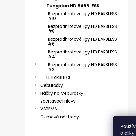
ČIHÁTKO POD PRUT - 30 MM
e
Tungsten HD BARBLESS
31 Kč
l
Bezprotihrotové jigy HD BARBLESS
#10
Bezprotihrotové jigy HD BARBLESS
#8
Bezprotihrotové jigy HD BARBLESS
#6
Bezprotihrotové jigy HD BARBLESS
#4
Bezprotihrotové jigy HD BARBLESS
#2
LL BARBLESS
Čeburašky
Háčky na Čeburašky
Zavrtávací Hlavy
VARIVAS
Gumové nástrahy
Použív
a díky