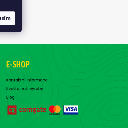
asím
E-SHOP
Kontaktní informace
Kvalita naši výroby
Blog