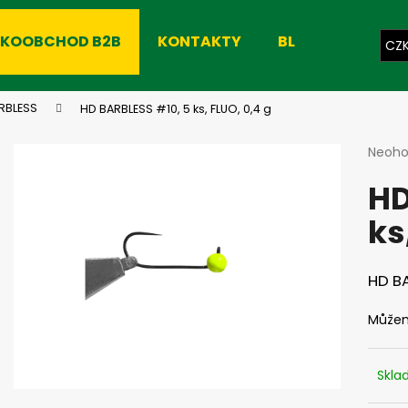
LKOOBCHOD B2B
KONTAKTY
BLOG
CZ
Co potřebujete najít?
RBLESS
HD BARBLESS #10, 5 ks, FLUO, 0,4 g
Průmě
Neoh
hodno
HLEDAT
HD
produ
je
ks
0,0
z
Doporučujeme
5
hvězdi
HD BA
Můžem
Skl