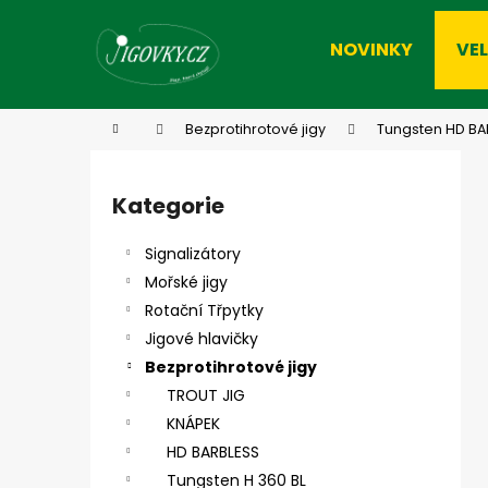
K
Přejít
na
o
NOVINKY
VE
obsah
Zpět
Zpět
š
do
do
í
k
obchodu
obchodu
Domů
Bezprotihrotové jigy
Tungsten HD BA
P
o
Kategorie
Přeskočit
s
kategorie
t
Signalizátory
r
Mořské jigy
a
Rotační Třpytky
n
Jigové hlavičky
n
Bezprotihrotové jigy
í
TROUT JIG
p
KNÁPEK
a
HD BARBLESS
n
Tungsten H 360 BL