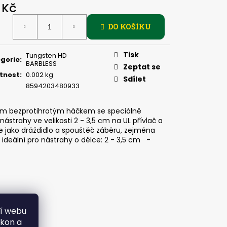
PIČKU - KULIČKA 30 MM
 Kč
ná
DO KOŠÍKU
:
Tisk
Tungsten HD
gorie
:
BARBLESS
Zeptat se
tnost
:
0.002 kg
Sdílet
8594203480933
kým bezprotihrotým háčkem se speciálně
trahy ve velikosti 2 - 3,5 cm na UL přívlač a
ře jako dráždidlo a spouštěč záběru, zejména
eální pro nástrahy o délce: 2 - 3,5 cm -
ní webu
ýkon a