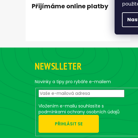
použit
Přijímáme online platby
Nas
Z
á
NEWSLLETER
p
a
t
Novinky a tipy pro rybáře e-mailem
í
Vložením e-mailu souhlasíte s
podmínkami ochrany osobních údajů
PŘIHLÁSIT SE