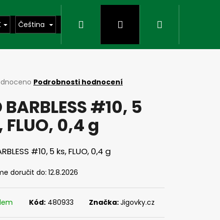
Hledat
Přihlášení
Nákupní
K
Čeština
košík
rné
odnoceno
Podrobnosti hodnocení
cení
 BARBLESS #10, 5
ktu
, FLUO, 0,4 g
ček.
RBLESS #10, 5 ks, FLUO, 0,4 g
e doručit do:
12.8.2026
Následující
adem
Kód:
480933
Značka:
Jigovky.cz