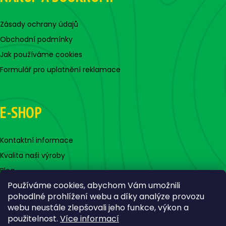
Zásady ochrany údajů
Obchodní podmínky
Jak používáme cookies
Formulář pro uplatnění reklamace
E-SHOP
Kontaktní informace
Kvalita naši výroby
Blog
Používáme cookies, abychom Vám umožnili
pohodlné prohlížení webu a díky analýze provozu
webu neustále zlepšovali jeho funkce, výkon a
použitelnost.
Více informací