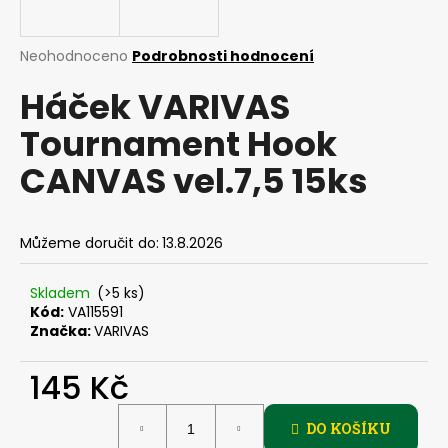
a
j
Průměrné
Neohodnoceno
Podrobnosti hodnocení
í
hodnocení
Háček VARIVAS
produktu
t
je
?
Tournament Hook
0,0
z
CANVAS vel.7,5 15ks
5
hvězdiček.
HLEDAT
Můžeme doručit do:
13.8.2026
Skladem
(>5 ks)
Kód:
VA115591
D
Značka:
VARIVAS
o
p
145 Kč
o
r
Měrná
u
DO KOŠÍKU
cena: