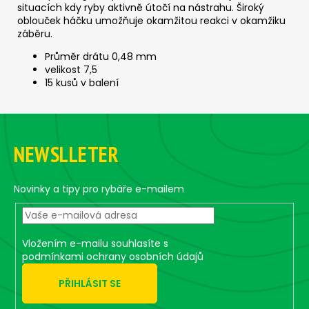
situacích kdy ryby aktivně útočí na nástrahu. Široký
oblouček háčku umožňuje okamžitou reakci v okamžiku
záběru.
Průměr drátu 0,48 mm
velikost 7,5
15 kusů v balení
Z
á
NEWSLLETER
p
a
t
Novinky a tipy pro rybáře e-mailem
í
Vložením e-mailu souhlasíte s
podmínkami ochrany osobních údajů
PŘIHLÁSIT SE