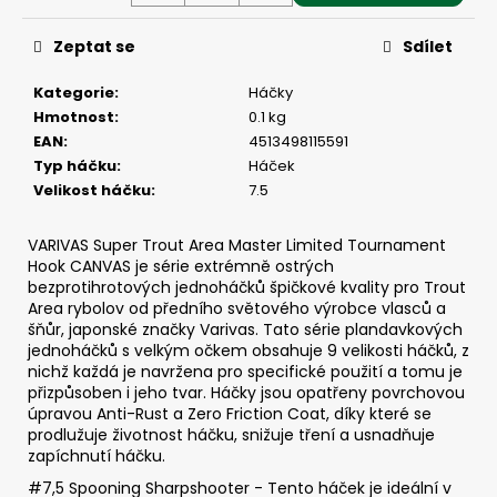
č
u
Zeptat se
Sdílet
j
e
Kategorie
:
Háčky
m
Hmotnost
:
0.1 kg
e
EAN
:
4513498115591
Typ háčku
:
Háček
SICKLE
Velikost háčku
:
7.5
#6
-
VARIVAS Super Trout Area Master Limited Tournament
5
KS,
Hook CANVAS je série extrémně ostrých
3
bezprotihrotových jednoháčků špičkové kvality pro Trout
G
Area rybolov od předního světového výrobce vlasců a
šňůr, japonské značky Varivas. Tato série plandavkových
69
jednoháčků s velkým očkem obsahuje 9 velikosti háčků, z
Kč
nichž každá je navržena pro specifické použití a tomu je
přizpůsoben i jeho tvar. Háčky jsou opatřeny povrchovou
úpravou Anti-Rust a Zero Friction Coat, díky které se
prodlužuje životnost háčku, snižuje tření a usnadňuje
zapíchnutí háčku.
#7,5 Spooning Sharpshooter - Tento háček je ideální v