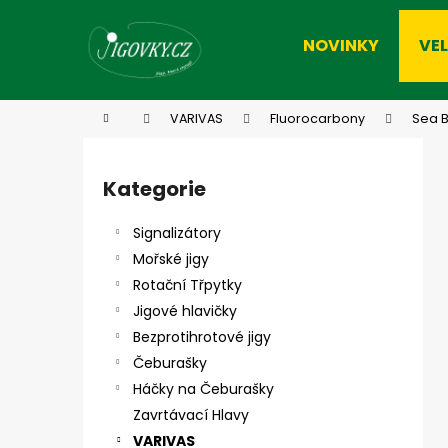
K
Přejít
na
o
NOVINKY
VE
obsah
Zpět
Zpět
š
do
do
í
k
obchodu
obchodu
Domů
VARIVAS
Fluorocarbony
Sea B
P
o
Kategorie
Přeskočit
s
kategorie
t
Signalizátory
r
Mořské jigy
a
Rotační Třpytky
n
Jigové hlavičky
n
Bezprotihrotové jigy
í
Čeburašky
p
Háčky na Čeburašky
a
Zavrtávací Hlavy
n
VARIVAS