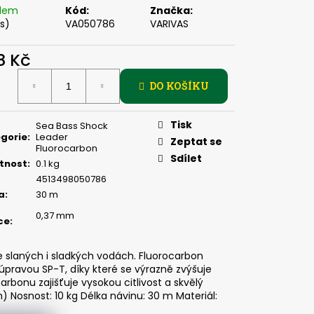
, 2 G
adem
Kód:
Značka:
ks)
VA050786
VARIVAS
8 Kč
ná
DO KOŠÍKU
:
Tisk
Sea Bass Shock
gorie
:
Leader
Zeptat se
Fluorocarbon
Sdílet
tnost
:
0.1 kg
4513498050786
a
:
30 m
0,37 mm
ce
:
e slaných i sladkých vodách. Fluorocarbon
pravou SP-T, díky které se výrazně zvýšuje
arbonu zajišťuje vysokou citlivost a skvělý
) Nosnost: 10 kg Délka návinu: 30 m Materiál: