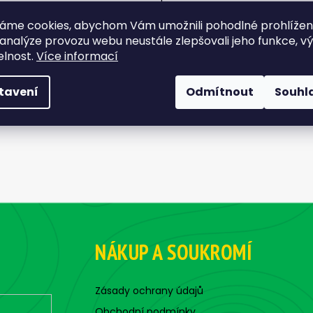
áme cookies, abychom Vám umožnili pohodlné prohlíže
 analýze provozu webu neustále zlepšovali jeho funkce, v
elnost.
Více informací
tavení
Odmítnout
Souhl
NÁKUP A SOUKROMÍ
Zásady ochrany údajů
Obchodní podmínky