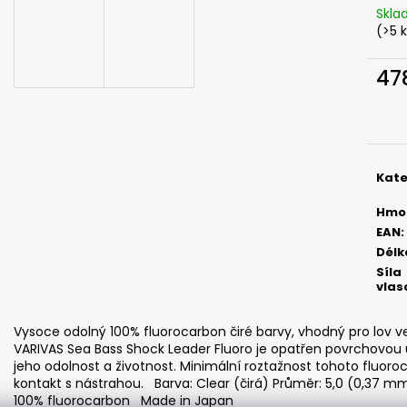
SICKLE #6 - 5 KS, 3 G
SICKLE #6 - 5 KS
Skl
69 Kč
69 Kč
(>5 
47
Měr
cena
Kate
Hmo
EAN
:
Délk
Síla
vlas
Vysoce odolný 100% fluorocarbon čiré barvy, vhodný pro lov v
VARIVAS Sea Bass Shock Leader Fluoro je opatřen povrchovou ú
jeho odolnost a životnost. Minimální roztažnost tohoto fluoroc
kontakt s nástrahou. Barva: Clear (čirá) Průměr: 5,0 (0,37 mm
100% fluorocarbon Made in Japan