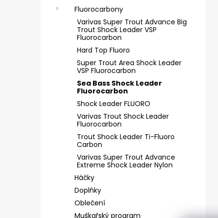
SICKLE #6 - 5 KS, 4 G
e
Fluorocarbony
69 Kč
l
Varivas Super Trout Advance Big
Trout Shock Leader VSP
Fluorocarbon
Hard Top Fluoro
Super Trout Area Shock Leader
VSP Fluorocarbon
Sea Bass Shock Leader
Fluorocarbon
Shock Leader FLUORO
Varivas Trout Shock Leader
Fluorocarbon
Trout Shock Leader Ti-Fluoro
Carbon
Varivas Super Trout Advance
Extreme Shock Leader Nylon
Háčky
Doplňky
Oblečení
Muškařský program