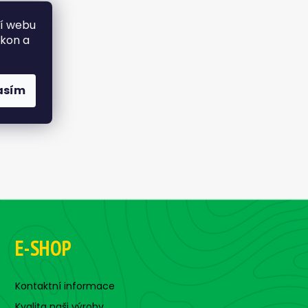
ní webu
ýkon a
asím
E-SHOP
Kontaktní informace
Kvalita naši výroby