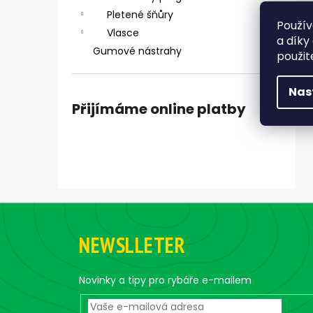
Pletené šňůry
Použív
Vlasce
a díky
Gumové nástrahy
použit
Nas
Přijímáme online platby
Z
á
NEWSLLETER
p
a
t
Novinky a tipy pro rybáře e-mailem
í