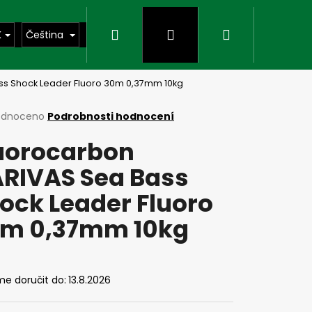
Hledat
Přihlášení
Nákupní
K
Čeština
ss Shock Leader Fluoro 30m 0,37mm 10kg
košík
rné
odnoceno
Podrobnosti hodnocení
cení
uorocarbon
ktu
RIVAS Sea Bass
ock Leader Fluoro
ček.
m 0,37mm 10kg
Následující
e doručit do:
13.8.2026