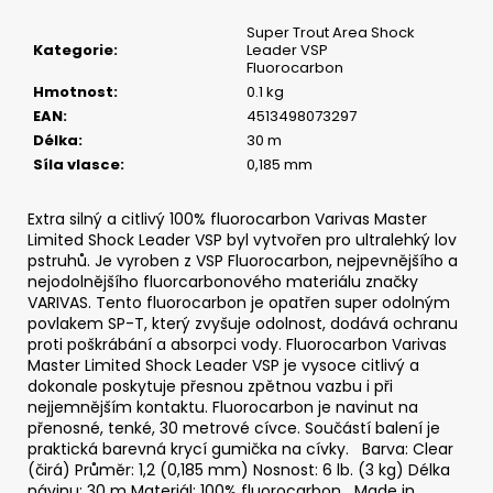
č
u
Super Trout Area Shock
j
Kategorie
:
Leader VSP
Fluorocarbon
e
Hmotnost
:
0.1 kg
m
EAN
:
4513498073297
e
Délka
:
30 m
Síla vlasce
:
0,185 mm
SICKLE
#6
Extra silný a citlivý 100% fluorocarbon Varivas Master
-
Limited Shock Leader VSP byl vytvořen pro ultralehký lov
5
pstruhů. Je vyroben z VSP Fluorocarbon, nejpevnějšího a
KS,
2
nejodolnějšího fluorcarbonového materiálu značky
G
VARIVAS. Tento fluorocarbon je opatřen super odolným
povlakem SP-T, který zvyšuje odolnost, dodává ochranu
69
proti poškrábání a absorpci vody. Fluorocarbon Varivas
Kč
Master Limited Shock Leader VSP je vysoce citlivý a
dokonale poskytuje přesnou zpětnou vazbu i při
nejjemnějším kontaktu. Fluorocarbon je navinut na
přenosné, tenké, 30 metrové cívce. Součástí balení je
praktická barevná krycí gumička na cívky. Barva: Clear
(čirá) Průměr: 1,2 (0,185 mm) Nosnost: 6 lb. (3 kg) Délka
návinu: 30 m Materiál: 100% fluorocarbon Made in