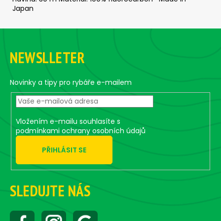
Japan
Z
á
NEWSLLETER
p
a
t
Novinky a tipy pro rybáře e-mailem
í
Vložením e-mailu souhlasíte s
podmínkami ochrany osobních údajů
PŘIHLÁSIT SE
SLEDUJTE NÁS