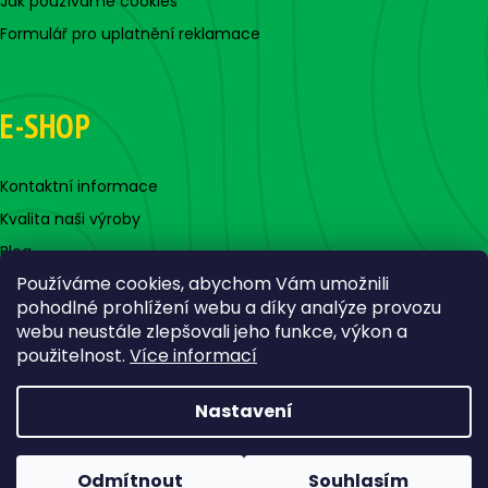
Jak používáme cookies
Formulář pro uplatnění reklamace
E-SHOP
Kontaktní informace
Kvalita naši výroby
Blog
Používáme cookies, abychom Vám umožnili
pohodlné prohlížení webu a díky analýze provozu
webu neustále zlepšovali jeho funkce, výkon a
použitelnost.
Více informací
Nastavení
Vytvořil Shoptet
Copyright 2026
Jigovky.cz
. Všechna práva vyhrazena.
Odmítnout
Souhlasím
Upravit nastavení cookies