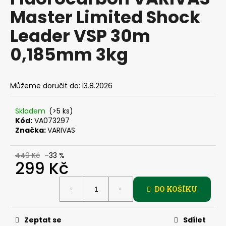
je
a
Master Limited Shock
0,0
z
j
Leader VSP 30m
5
í
hvězdiček.
0,185mm 3kg
t
?
Můžeme doručit do:
13.8.2026
Skladem
(>5 ks)
HLEDAT
Kód:
VA073297
Značka:
VARIVAS
449 Kč
–33 %
D
299 Kč
o
Měrná
p
DO KOŠÍKU
cena:
o
r
u
Zeptat se
Sdílet