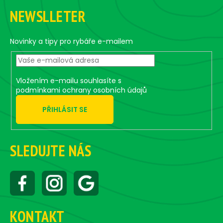
á
NEWSLLETER
p
a
t
Novinky a tipy pro rybáře e-mailem
í
Vložením e-mailu souhlasíte s
podmínkami ochrany osobních údajů
PŘIHLÁSIT SE
SLEDUJTE NÁS
KONTAKT