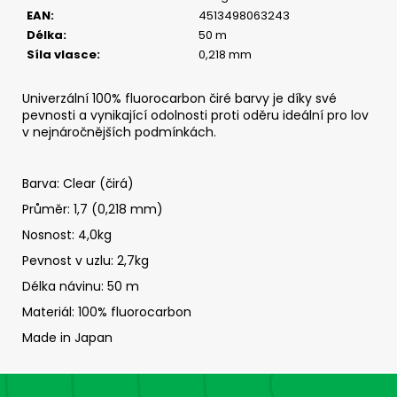
č
EAN
:
4513498063243
u
Délka
:
50 m
j
Síla vlasce
:
0,218 mm
e
m
e
Univerzální 100% fluorocarbon čiré barvy je díky své
pevnosti a vynikající odolnosti proti oděru ideální pro lov
v nejnáročnějších podmínkách.
ČIHÁTKO
PŘED
ŠPIČKU
Barva: Clear (čirá)
-
Průměr: 1,7 (0,218 mm)
KULIČKA
30
Nosnost: 4,0kg
MM
Pevnost v uzlu: 2,7kg
31
Kč
Délka návinu: 50 m
Materiál: 100% fluorocarbon
Made in Japan
Z