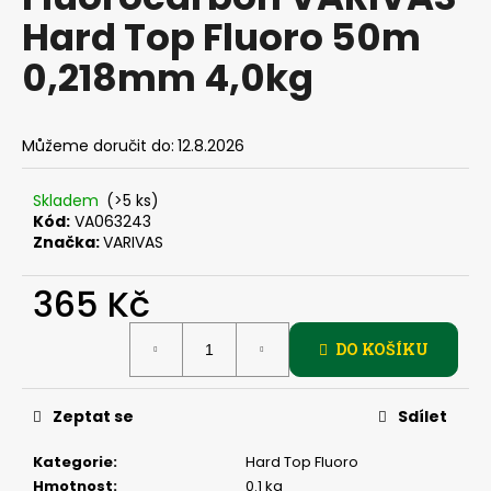
je
a
Hard Top Fluoro 50m
0,0
z
j
0,218mm 4,0kg
5
í
hvězdiček.
t
?
Můžeme doručit do:
12.8.2026
Skladem
(>5 ks)
Kód:
VA063243
Značka:
VARIVAS
HLEDAT
365 Kč
Měrná
D
DO KOŠÍKU
cena:
o
p
Zeptat se
Sdílet
o
r
Kategorie
:
Hard Top Fluoro
u
Hmotnost
:
0.1 kg