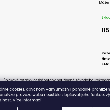
SICKLE #6 - 5 KS, 3 G
SICKLE #6 - 5 KS
Můžem
69 Kč
69 Kč
Skl
115
Měr
cena
Kate
Hmo
EAN
:
Špičkové rotačky české výroby používané závodníky i rekreačním
práce, která se točí i v těžkých podmínkách a hlavně neskutečn
áme cookies, abychom Vám umožnili pohodlné prohlíže
existuje jen jediný způsob, vyzkušujte je a přesvědčte se, že 
špička.
 analýze provozu webu neustále zlepšovali jeho funkce, v
elnost.
Více informací