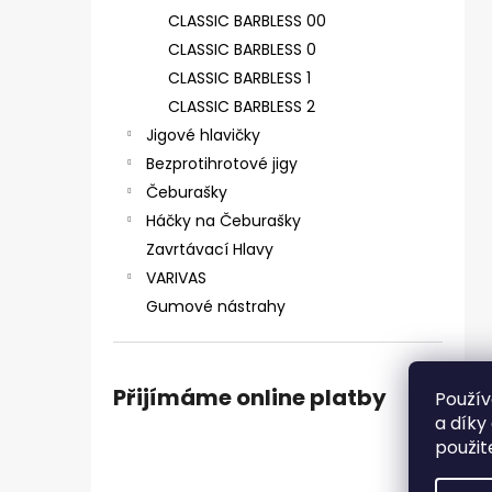
SICKLE #6 - 5 KS, 4 G
e
CLASSIC BARBLESS 00
69 Kč
l
CLASSIC BARBLESS 0
CLASSIC BARBLESS 1
CLASSIC BARBLESS 2
Jigové hlavičky
Bezprotihrotové jigy
Čeburašky
Háčky na Čeburašky
Zavrtávací Hlavy
VARIVAS
Gumové nástrahy
Přijímáme online platby
Použív
a díky
použit