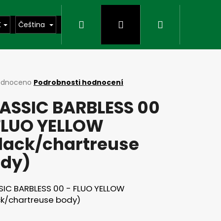
Hledat
Přihlášení
Nákupní
K
Čeština
košík
rné
odnoceno
Podrobnosti hodnocení
cení
ASSIC BARBLESS 00
ktu
FLUO YELLOW
lack/chartreuse
ček.
dy)
SIC BARBLESS 00 - FLUO YELLOW
Následující
ck/chartreuse body)