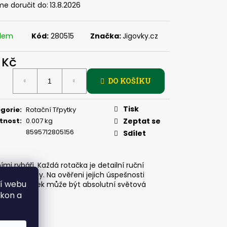
, 2 G
e doručit do:
13.8.2026
adem
Kód:
280515
Značka:
Jigovky.cz
 Kč
ná
DO KOŠÍKU
:
Tisk
gorie
:
Rotační Třpytky
tnost
:
0.007 kg
Zeptat se
8595712805156
Sdílet
i rybáři. Každá rotačka je detailní ruční
ě loví ryby. Na ověřeni jejich úspešnosti
ní webu
i český výrobek může být absolutní světová
ýkon a