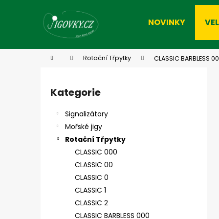
K
Přejít
na
o
NOVINKY
VE
obsah
Zpět
Zpět
š
do
do
í
k
obchodu
obchodu
Domů
Rotační Třpytky
CLASSIC BARBLESS 00
P
o
Kategorie
Přeskočit
s
kategorie
t
Signalizátory
r
Mořské jigy
a
Rotační Třpytky
n
CLASSIC 000
n
CLASSIC 00
í
CLASSIC 0
p
CLASSIC 1
a
CLASSIC 2
n
CLASSIC BARBLESS 000