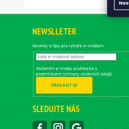
Nas
Z
á
NEWSLLETER
p
a
t
Novinky a tipy pro rybáře e-mailem
í
Vložením e-mailu souhlasíte s
podmínkami ochrany osobních údajů
PŘIHLÁSIT SE
SLEDUJTE NÁS