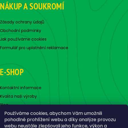
NÁKUP A SOUKROMÍ
Zásady ochrany údajů
Obchodní podmínky
Jak používáme cookies
Formulář pro uplatnění reklamace
E-SHOP
Kontaktní informace
Kvalita naši výroby
Blog
Používáme cookies, abychom Vám umožnili
pohodlné prohlížení webu a díky analýze provozu
webu neustále zlepšovali jeho funkce, výkon a