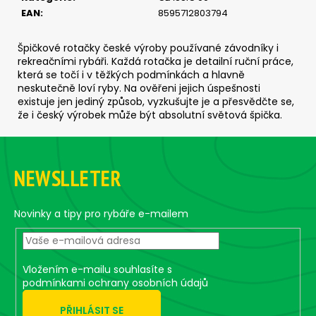
č
EAN
:
8595712803794
u
j
e
Špičkové rotačky české výroby používané závodníky i
rekreačními rybáři. Každá rotačka je detailní ruční práce,
m
která se točí i v těžkých podmínkách a hlavně
e
neskutečně loví ryby. Na ověřeni jejich úspešnosti
existuje jen jediný způsob, vyzkušujte je a přesvědčte se,
že i český výrobek může být absolutní světová špička.
JIG
STRONG
Z
#8/0
-
á
3
NEWSLLETER
p
KS,
30
a
G
t
Novinky a tipy pro rybáře e-mailem
99
í
Kč
Vložením e-mailu souhlasíte s
podmínkami ochrany osobních údajů
PŘIHLÁSIT SE