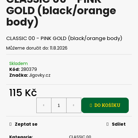
je
a
GOLD (black/orange
0,0
z
j
body)
5
í
hvězdiček.
t
CLASSIC 00 - PINK GOLD (black/orange body)
?
Můžeme doručit do:
11.8.2026
Skladem
Kód:
280379
HLEDAT
Značka:
Jigovky.cz
115 Kč
D
Měrná
o
DO KOŠÍKU
cena:
p
o
Zeptat se
Sdílet
r
u
Kategorie
:
CLASSIC 00