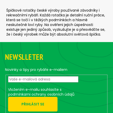
č
u
Špičkové rotačky české výroby používané závodníky i
j
rekreačními rybáři. Každá rotačka je detailní ruční práce,
e
která se točí i v těžkých podmínkách a hlavně
m
neskutečně loví ryby. Na ověřeni jejich úspešnosti
e
existuje jen jediný způsob, vyzkušujte je a přesvědčte se,
že i český výrobek může být absolutní světová špička.
SICKLE
Z
#6
á
-
NEWSLLETER
5
p
KS,
a
2
G
t
Novinky a tipy pro rybáře e-mailem
69
í
Kč
Vložením e-mailu souhlasíte s
podmínkami ochrany osobních údajů
PŘIHLÁSIT SE