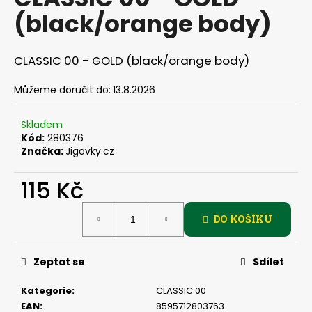
je
a
(black/orange body)
0,0
z
j
5
í
hvězdiček.
CLASSIC 00 - GOLD (black/orange body)
t
?
Můžeme doručit do:
13.8.2026
Skladem
Kód:
280376
Značka:
Jigovky.cz
HLEDAT
115 Kč
Měrná
DO KOŠÍKU
D
cena:
o
p
Zeptat se
Sdílet
o
r
Kategorie
:
CLASSIC 00
u
EAN
:
8595712803763