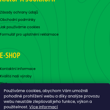
Zásady ochrany údajů
Obchodní podmínky
Jak používáme cookies
Formulář pro uplatnění reklamace
E-SHOP
Kontaktní informace
Kvalita naši výroby
Blog
Používáme cookies, abychom Vám umožnili
pohodlné prohlížení webu a díky analýze provozu
webu neustále zlepšovali jeho funkce, výkon a
použitelnost.
Více informací