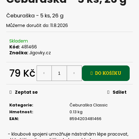
je
a
0,0
z
j
Čeburaška - 5 ks, 26 g
5
í
hvězdiček.
Můžeme doručit do:
11.8.2026
t
?
Skladem
Kód:
481466
Značka:
Jigovky.cz
79 Kč
HLEDAT
DO KOŠÍKU
Měrná
cena:
Zeptat se
Sdílet
D
o
Kategorie
:
Čeburaška Classic
p
Hmotnost
:
0.13 kg
o
EAN
:
8594203481466
r
u
- kloubové spojeni umožňuje nástrahám lépe pracovat,