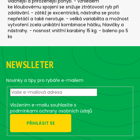
č
vláčnější a přirozenější pohyb. - vzhledem
u
ke kloubovému spojení se snižuje ztrátovost ryb při
zdolávání. - zátěž je excentrická, nástraha se proto
j
nepřetáčí a také nerotuje. - veliká variabilita a možnost
e
vytvoření zcela unikátní kombinace háčku, hlavičky a
m
nástrahy. - nosnost vnitřní karabiny 15 kg. - baleno po 5
e
ks
Z
SICKLE
á
DRÁTEK
NEWSLLETER
p
#3/0
-
a
5
KS,
t
Novinky a tipy pro rybáře e-mailem
16
í
G
95
Kč
Vložením e-mailu souhlasíte s
podmínkami ochrany osobních údajů
PŘIHLÁSIT SE