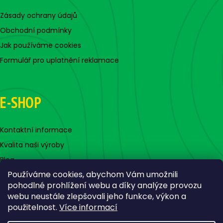
Zásady ochrany údajů
Obchodní podmínky
Jak používáme cookies
Formulář pro uplatnění reklamace
E-SHOP
Kontaktní informace
Kvalita naši výroby
Blog
Používáme cookies, abychom Vám umožnili
pohodlné prohlížení webu a díky analýze provozu
webu neustále zlepšovali jeho funkce, výkon a
použitelnost.
Více informací